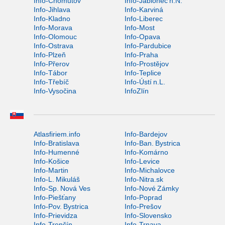
Info-Chomutov
Info-Jablonec n.N.
Info-Jihlava
Info-Karviná
Info-Kladno
Info-Liberec
Info-Morava
Info-Most
Info-Olomouc
Info-Opava
Info-Ostrava
Info-Pardubice
Info-Plzeň
Info-Praha
Info-Přerov
Info-Prostějov
Info-Tábor
Info-Teplice
Info-Třebíč
Info-Ústí n.L.
Info-Vysočina
InfoZlín
Atlasfiriem.info
Info-Bardejov
Info-Bratislava
Info-Ban. Bystrica
Info-Humenné
Info-Komárno
Info-Košice
Info-Levice
Info-Martin
Info-Michalovce
Info-L. Mikuláš
Info-Nitra.sk
Info-Sp. Nová Ves
Info-Nové Zámky
Info-Piešťany
Info-Poprad
Info-Pov. Bystrica
Info-Prešov
Info-Prievidza
Info-Slovensko
Info-Trenčín
Info-Trnava