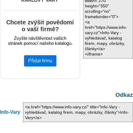
width="270"
height="350"
scrolling="no"
frameborder="0">
<a
href="https://www.info-
vary.cz">Info-Vary -
vyhledávač, katalog
firem, mapy, obrázky,
články</a>
</iframe>
Odkaz
<a href="https://www.info-vary.cz/" title="Info-Vary -
Info-Vary
vyhledávač, katalog firem, mapy, obrázky, články">Info-
Vary</a>