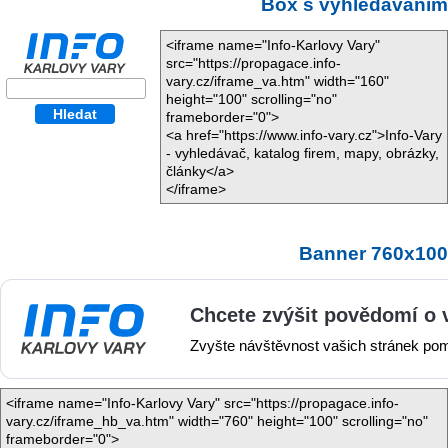
Box s vyhledáváním
<iframe name="Info-Karlovy Vary"
src="https://propagace.info-
vary.cz/iframe_va.htm" width="160"
height="100" scrolling="no"
frameborder="0">
<a href="https://www.info-vary.cz">Info-Vary
- vyhledávač, katalog firem, mapy, obrázky,
články</a>
</iframe>
Banner 760x100
<iframe name="Info-Karlovy Vary" src="https://propagace.info-
vary.cz/iframe_hb_va.htm" width="760" height="100" scrolling="no"
frameborder="0">