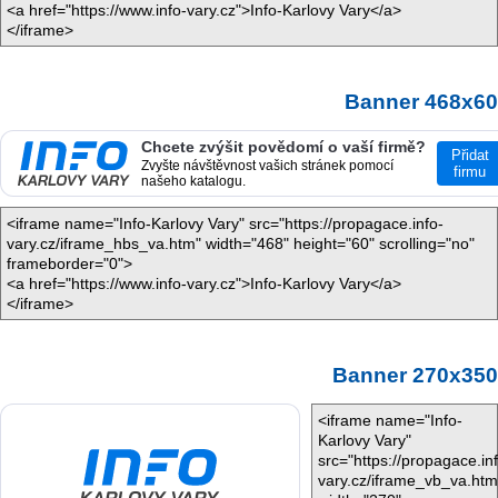
<a href="https://www.info-vary.cz">Info-Karlovy Vary</a>
</iframe>
Banner 468x60
<iframe name="Info-Karlovy Vary" src="https://propagace.info-
vary.cz/iframe_hbs_va.htm" width="468" height="60" scrolling="no"
frameborder="0">
<a href="https://www.info-vary.cz">Info-Karlovy Vary</a>
</iframe>
Banner 270x350
<iframe name="Info-
Karlovy Vary"
src="https://propagace.in
vary.cz/iframe_vb_va.htm